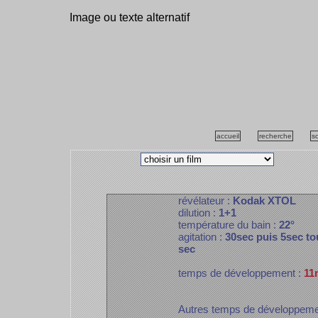
Image ou texte alternatif
accueil
recherche
s
révélateur :
Kodak XTOL
dilution :
1+1
température du bain :
22°
agitation :
30sec puis 5sec to
sec
temps de développement :
11
Autres temps de développem