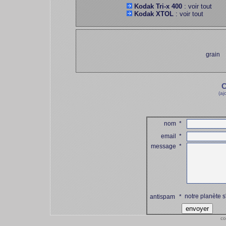
Kodak Tri-x 400
: voir tout
Kodak XTOL
: voir tout
grain
C
(aj
nom
*
email
*
message
*
notre planète s
antispam
*
co