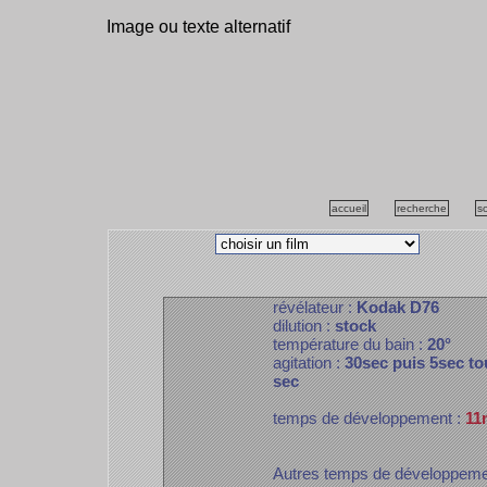
Image ou texte alternatif
accueil
recherche
s
révélateur :
Kodak D76
dilution :
stock
température du bain :
20°
agitation :
30sec puis 5sec to
sec
temps de développement :
11
Autres temps de développem