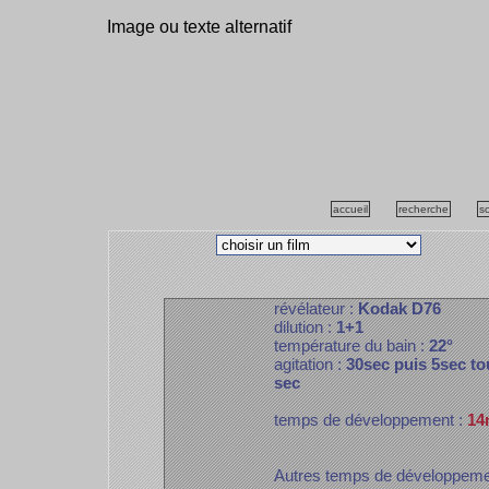
Image ou texte alternatif
accueil
recherche
s
révélateur :
Kodak D76
dilution :
1+1
température du bain :
22°
agitation :
30sec puis 5sec to
sec
temps de développement :
14
Autres temps de développem