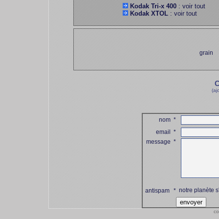
Kodak Tri-x 400
: voir tout
Kodak XTOL
: voir tout
grain
C
(aj
nom
*
email
*
message
*
notre planète s
antispam
*
co