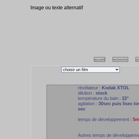
Image ou texte alternatif
accueil
recherche
s
révélateur :
Kodak XTOL
dilution :
stock
température du bain :
22°
agitation :
30sec puis 5sec to
sec
temps de développement :
5m
Autres temps de développem