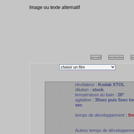
Image ou texte alternatif
accueil
recherche
s
révélateur :
Kodak XTOL
dilution :
stock
température du bain :
20°
agitation :
30sec puis 5sec to
sec
temps de développement :
9m
Autres temps de développem