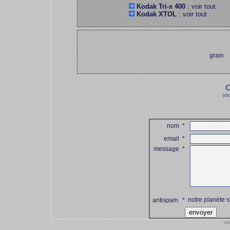
Kodak Tri-x 400
: voir tout
Kodak XTOL
: voir tout
grain
C
(aj
nom
*
email
*
message
*
notre planète s
antispam
*
co