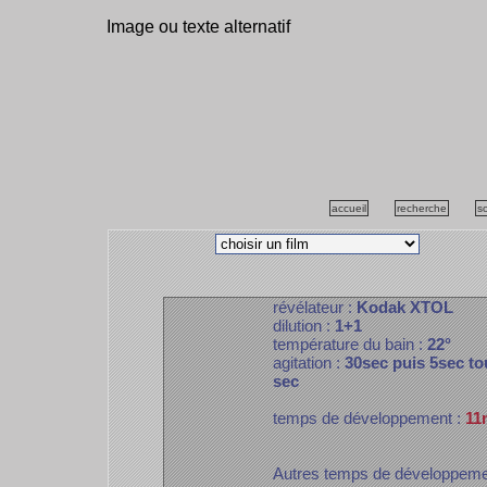
Image ou texte alternatif
accueil
recherche
s
révélateur :
Kodak XTOL
dilution :
1+1
température du bain :
22°
agitation :
30sec puis 5sec to
sec
temps de développement :
11
Autres temps de développem