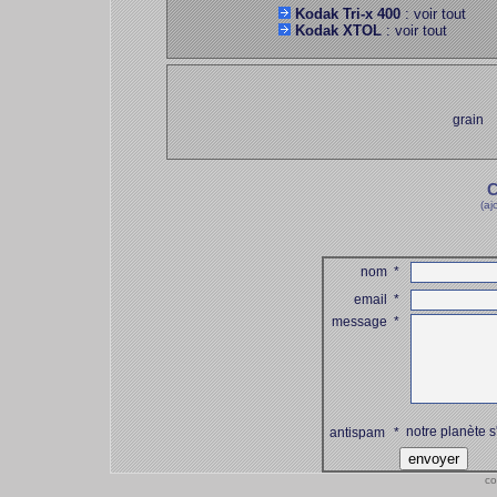
Kodak Tri-x 400
: voir tout
Kodak XTOL
: voir tout
grain
C
(aj
nom
*
email
*
message
*
notre planète s
antispam
*
co