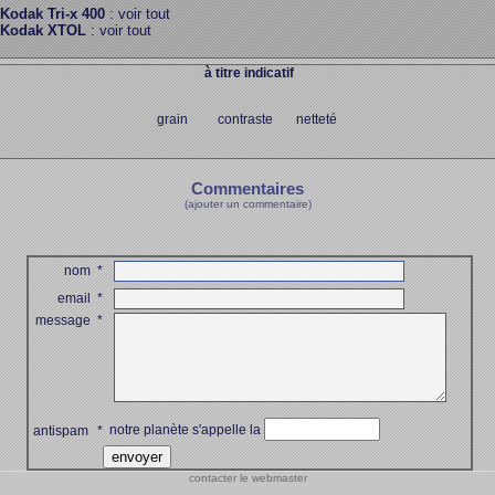
Kodak Tri-x 400
: voir tout
Kodak XTOL
: voir tout
à titre indicatif
grain contraste netteté
Commentaires
(ajouter un commentaire)
nom
*
email
*
message
*
notre planète s'appelle la
antispam
*
contacter le webmaster