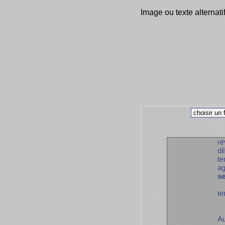
Image ou texte alternati
ré
di
te
ag
s
te
Au