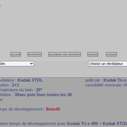
f
accueil
recherche
soumettre des données
notices
contact
vélateur :
Kodak XTOL
pellicule :
Kodak Tri-x
lution :
1+1
sensibilité nominale :4
mpérature du bain :
20°
itation :
30sec puis 5sec toutes les 30
ec
mps de développement :
9min45
tres temps de développement avec
Kodak Tri-x 400
+
Kodak XTO