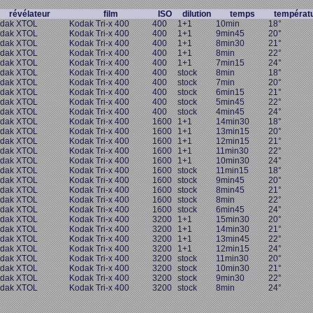
révélateur
film
ISO
dilution
temps
températ
dak XTOL
Kodak Tri-x 400
400
1+1
10min
18°
dak XTOL
Kodak Tri-x 400
400
1+1
9min45
20°
dak XTOL
Kodak Tri-x 400
400
1+1
8min30
21°
dak XTOL
Kodak Tri-x 400
400
1+1
8min
22°
dak XTOL
Kodak Tri-x 400
400
1+1
7min15
24°
dak XTOL
Kodak Tri-x 400
400
stock
8min
18°
dak XTOL
Kodak Tri-x 400
400
stock
7min
20°
dak XTOL
Kodak Tri-x 400
400
stock
6min15
21°
dak XTOL
Kodak Tri-x 400
400
stock
5min45
22°
dak XTOL
Kodak Tri-x 400
400
stock
4min45
24°
dak XTOL
Kodak Tri-x 400
1600
1+1
14min30
18°
dak XTOL
Kodak Tri-x 400
1600
1+1
13min15
20°
dak XTOL
Kodak Tri-x 400
1600
1+1
12min15
21°
dak XTOL
Kodak Tri-x 400
1600
1+1
11min30
22°
dak XTOL
Kodak Tri-x 400
1600
1+1
10min30
24°
dak XTOL
Kodak Tri-x 400
1600
stock
11min15
18°
dak XTOL
Kodak Tri-x 400
1600
stock
9min45
20°
dak XTOL
Kodak Tri-x 400
1600
stock
8min45
21°
dak XTOL
Kodak Tri-x 400
1600
stock
8min
22°
dak XTOL
Kodak Tri-x 400
1600
stock
6min45
24°
dak XTOL
Kodak Tri-x 400
3200
1+1
15min30
20°
dak XTOL
Kodak Tri-x 400
3200
1+1
14min30
21°
dak XTOL
Kodak Tri-x 400
3200
1+1
13min45
22°
dak XTOL
Kodak Tri-x 400
3200
1+1
12min15
24°
dak XTOL
Kodak Tri-x 400
3200
stock
11min30
20°
dak XTOL
Kodak Tri-x 400
3200
stock
10min30
21°
dak XTOL
Kodak Tri-x 400
3200
stock
9min30
22°
dak XTOL
Kodak Tri-x 400
3200
stock
8min
24°