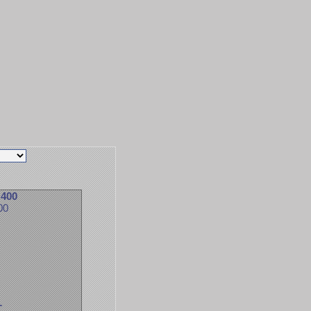
 400
00
L