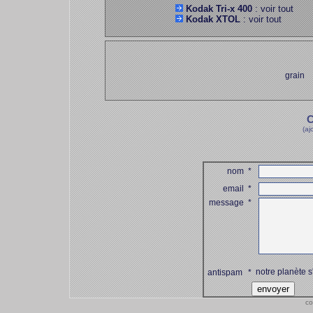
Kodak Tri-x 400
: voir tout
Kodak XTOL
: voir tout
grain
C
(aj
nom
*
email
*
message
*
notre planète s
antispam
*
co