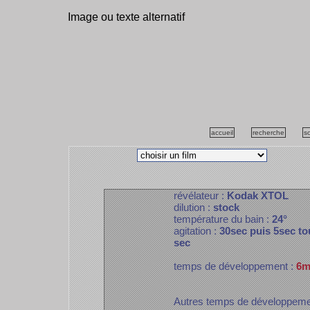
Image ou texte alternatif
accueil
recherche
s
révélateur :
Kodak XTOL
dilution :
stock
température du bain :
24°
agitation :
30sec puis 5sec to
sec
temps de développement :
6m
Autres temps de développem