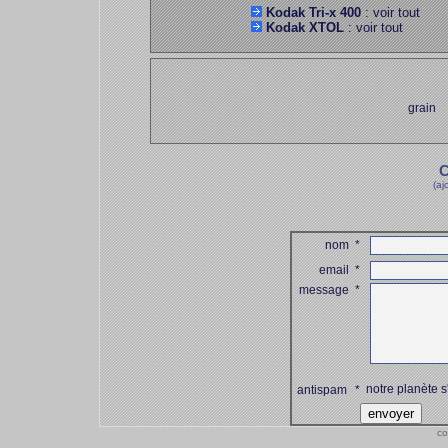
Kodak Tri-x 400
: voir tout
Kodak XTOL
: voir tout
grain
C
(aj
nom
*
email
*
message
*
notre planète s
antispam
*
co