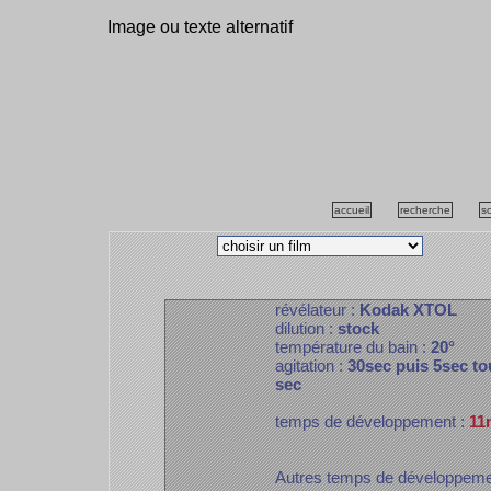
Image ou texte alternatif
accueil
recherche
s
révélateur :
Kodak XTOL
dilution :
stock
température du bain :
20°
agitation :
30sec puis 5sec to
sec
temps de développement :
11
Autres temps de développem